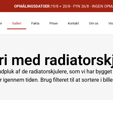
OPMÅLINGSDATOER:
19/8 + 20/8 - FYN 26/8 - INGEN O
er
Galleri
Fakta
Priser
Kontakt
Om os
Vis
ri med radiatorsk
 udpluk af de radiatorskjulere, som vi har bygge
 igennem tiden. Brug filteret til at sortere i bill