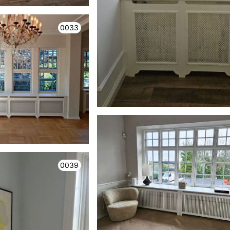
0033
0039