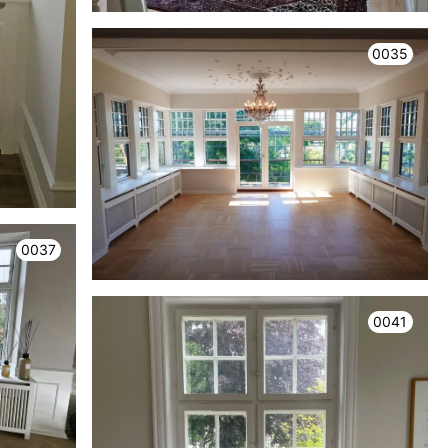
0035
0037
0041