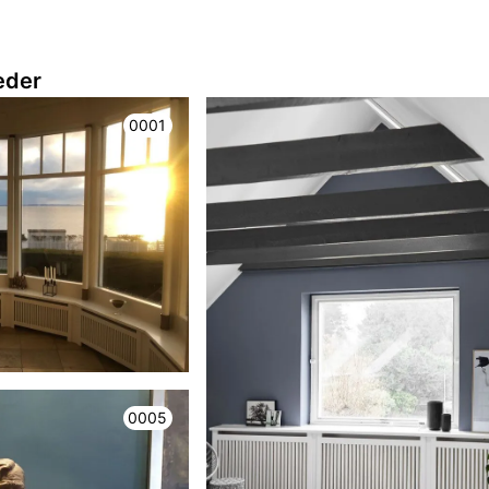
leder
0001
0005