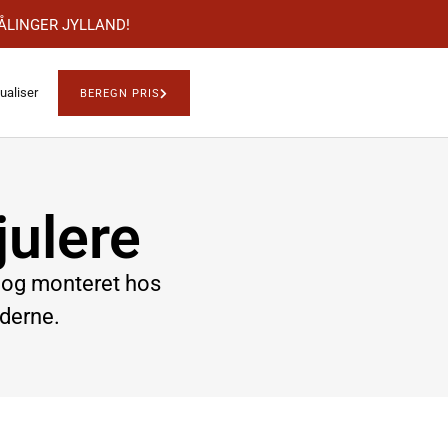
PMÅLINGER JYLLAND!
ualiser
BEREGN PRIS
julere
t og monteret hos
ederne.