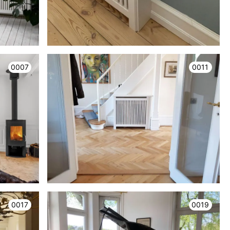
0007
0011
0017
0019