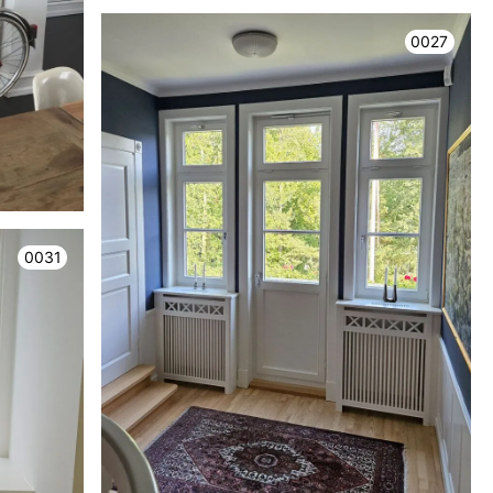
0027
0031