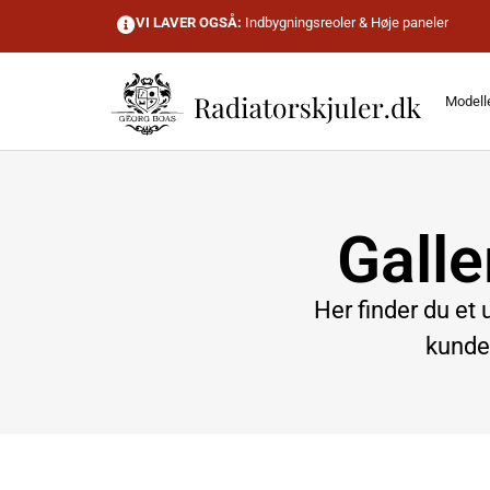
VI LAVER OGSÅ:
Indbygningsreoler
&
Høje paneler
Modell
Galle
Her finder du et
kunder