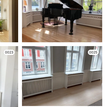
0023
0025