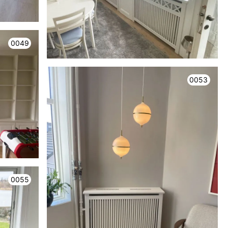
0049
0053
0055